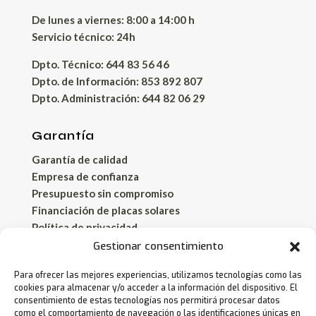
De lunes a viernes: 8:00 a 14:00 h
Servicio técnico: 24h
Dpto. Técnico: 644 83 56 46
Dpto. de Información: 853 892 807
Dpto. Administración: 644 82 06 29
Garantía
Garantía de calidad
Empresa de confianza
Presupuesto sin compromiso
Financiación de placas solares
Política de privacidad
Aviso legal
Gestionar consentimiento
Política de cookies
Para ofrecer las mejores experiencias, utilizamos tecnologías como las
cookies para almacenar y/o acceder a la información del dispositivo. El
¡Biosolar en España!
consentimiento de estas tecnologías nos permitirá procesar datos
como el comportamiento de navegación o las identificaciones únicas en