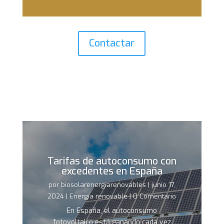
Contactar
Tarifas de autoconsumo con
excedentes en España
por
biosolarenergiarenovables
|
junio 17,
2024
|
Energía renovable
| 0 Comentario
En España, el autoconsumo
fotovoltaico está ganando cada vez