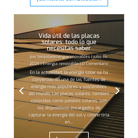
Vida útil de las placas
solares: todo lo que
necesitas saber
por
biosolarenergiarenovables
|
julio 15,
2024
|
Energía renovable
| 0 Comentario
En la actualidad, la energía solar se ha
convertido en una de las fuentes de
energía más populares y sostenibles
del mundo. Las placas solares, también
conocidas como paneles solares, son
los dispositivos encargados de
capturar la energía del sol y convertirla
en...