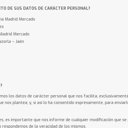
NTO DE SUS DATOS DE CARÁCTER PERSONAL?
aría Madrid Mercado
es
 Madrid Mercado
azorla – Jaén
?
os los datos de carácter personal que nos facilita, exclusivamente 
que nos plantea; y, si así lo ha consentido expresamente, para enviar
des, es importante que nos informe de cualquier modificación que se
no respondemos de la veracidad de los mismos.