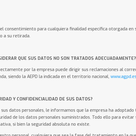
r el consentimiento para cualquiera finalidad específica otorgada en 
 a su retirada.
SIDERAR QUE SUS DATOS NO SON TRATADOS ADECUADAMENTE
rectamente por la empresa puede dirigir sus reclamaciones al corr
a, siendo la AEPD la indicada en el territorio nacional,
www.agpd.e
IDAD Y CONFIDENCIALIDAD DE SUS DATOS?
e sus datos personales, le informamos que la empresa ha adoptado t
ridad de los datos personales suministrados. Todo ello para evitar 
tiva, si bien la seguridad absoluta no existe.
estro personal, cualquiera que sea la fase del tratamiento en la q