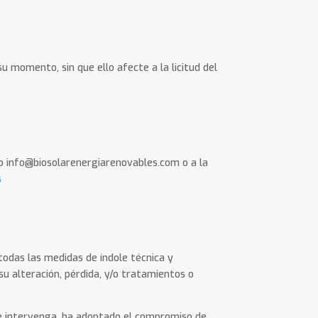
su momento, sin que ello afecte a la licitud del
?
eo info@biosolarenergiarenovables.com o a la
s
odas las medidas de índole técnica y
su alteración, pérdida, y/o tratamientos o
ue intervenga, ha adoptado el compromiso de